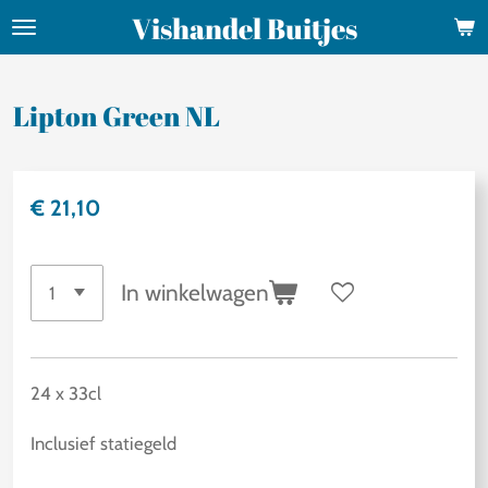
Vishandel Buitjes
Ga
direct
naar
Lipton Green NL
de
hoofdinhoud
€ 21,10
In winkelwagen
24 x 33cl
Inclusief statiegeld