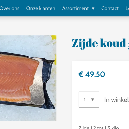
Over ons
Onze klanten
Assortiment
Contact
L
Zijde koud
€ 49,50
In winke
Zijde 1,2 tot 1,5 kilo