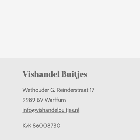
Vishandel Buitjes
Wethouder G. Reinderstraat 17
9989 BV Warffum
info@vishandelbuitjes.nl
KvK
86008730