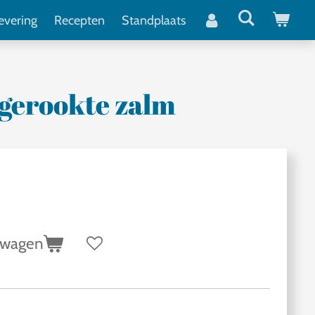
evering
Recepten
Standplaats
 gerookte zalm
lwagen