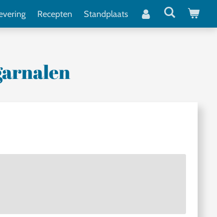
evering
Recepten
Standplaats
garnalen